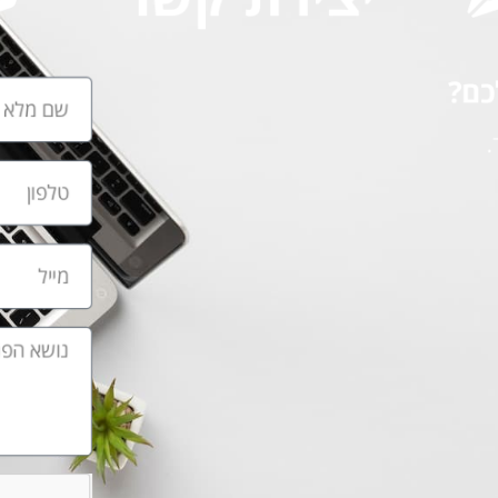
כם?
.