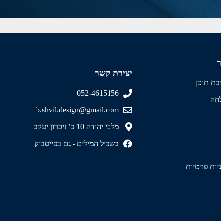
ר
יצירת קשר
בת תוכן
052-4615156
לחה
b.shvil.design@gmail.com
מלכי יהודה 10 ב’ זיכרון יעקב
בשביל המילים - גם בפייסבוק
ניות פרטיות