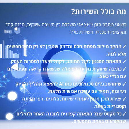
מה כולל השירות?
כשאני כותבת תוכן SEO אני משלבת בין חשיבה שיווקית, הבנת קהל
ומקצועיות טכנית. השירות כולל:
🗸 מחקר מילות מפתח חכם ומדויק שמבין לא רק מה מחפשים,
אלא למה.
🗸 התאמת הסגנון לקול המותג, לקהל היעד ולמטרות העסק.
🗸 כתיבה שיווקית מניעה לפעולה שנשארת קריאה ונעימה גם
עם כללי SEO.
🗸 שימוש בכלים טכנולוגיים כמו AI להאצת תהליך ולדיוק
רעיונות, תמיד עם עריכה אנושית מלאה.
🗸 יצירת תוכן מגוון לעמודי שירות, בלוגים, דפי נחיתה
וקטגוריות באתר.
🗸 כל טקסט עובר התאמה קפדנית למבנה האתר ולמילים
שהקוראים באמת מחפשים.