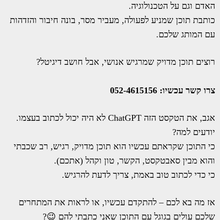
האדם וגם על הטכנולוגיה.
כותבת תוכן שמניע לפעולה, מעביר מסר, בונה חיבור והזדהות
עם המותג שלכם.
רוצים תוכן מדויק שמרגיש אנושי, אבל חושב דיגיטל?
צרו קשר עכשיו: 052-4615156
אגב, את הטקסט הזה ChatGPT לא היה יכול לכתוב בעצמו.
יודעים למה?
כי התוכן שקראתם עכשיו הוא תוכן מדויק, רגיש, רב שכבתי
והוא מבין סאבטקסט, הקשר, טון וקהל (אתכם).
כי כדי לכתוב טוב באמת, צריך לדעת להרגיש.
אז מה בא לכם – להתקדם עכשיו, או לראות את המתחרים
שלכם עולים בגוגל עם התוכן שאני כתבתי להם
😉
?